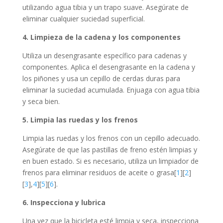
utilizando agua tibia y un trapo suave. Asegúrate de
eliminar cualquier suciedad superficial.
4. Limpieza de la cadena y los componentes
Utiliza un desengrasante específico para cadenas y
componentes. Aplica el desengrasante en la cadena y
los piñones y usa un cepillo de cerdas duras para
eliminar la suciedad acumulada. Enjuaga con agua tibia
y seca bien.
5. Limpia las ruedas y los frenos
Limpia las ruedas y los frenos con un cepillo adecuado.
Asegúrate de que las pastillas de freno estén limpias y
en buen estado. Si es necesario, utiliza un limpiador de
frenos para eliminar residuos de aceite o grasa[
1
][
2
]
[
3
],
4
][
5
][
6
].
6. Inspecciona y lubrica
Una vez que la bicicleta esté limpia y seca, inspecciona