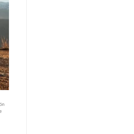
ión
e