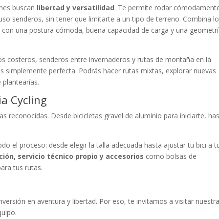
ienes buscan
libertad y versatilidad
. Te permite rodar cómodament
cluso senderos, sin tener que limitarte a un tipo de terreno. Combina l
a, con una postura cómoda, buena capacidad de carga y una geometr
os costeros, senderos entre invernaderos y rutas de montaña en la
 es simplemente perfecta. Podrás hacer rutas mixtas, explorar nuevas
 plantearías.
ia Cycling
 reconocidas. Desde bicicletas gravel de aluminio para iniciarte, ha
o el proceso: desde elegir la talla adecuada hasta ajustar tu bici a t
ción, servicio técnico propio y accesorios
como bolsas de
ara tus rutas.
versión en aventura y libertad. Por eso, te invitamos a visitar nuestr
quipo.