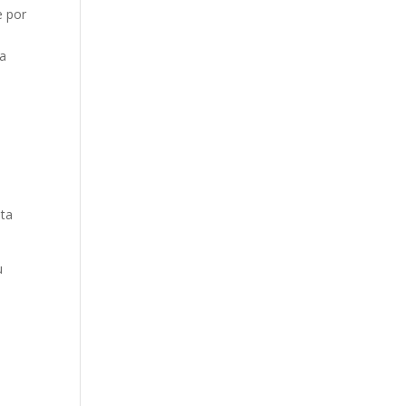
e por
o
ía
sta
u
a